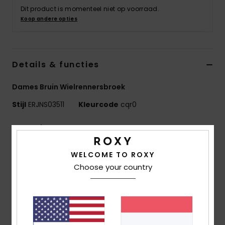
Swim
Dit product is momenteel niet op voorraad.
Koop andere opties
Kleding
Details & functies
Accessoires
Dames Bruin Wielrennersbroek
Schoenen
Stijl
ERJNS03511
Kleurcode
cqr0
Fitness
Kenmerken
Collectie: Active
Snow
WELCOME TO ROXY
Stof: Stof van 75% gerecycled polyester en 25%
Choose your country
elastaan
Zachte stretchstof die ademend en sneldrogend is
voor optimaal comfort tijdens het sporten
Coating: Waterafstotende hydrofobe Dryflight®
coating