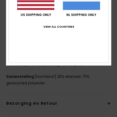
Fit: Strak model
Taille: Hoge en brede tailleband
US SHIPPING ONLY
NL SHIPPING ONLY
Lengte pijp: 16,2 cm
Sluiting: vaste sluiting
VIEW ALL COUNTRIES
Zakken: Technische zakken op de zijkant van de pijp
Andere kenmerken: Model omgevouwen bij
tailleband zonder elastiek, voor een optimaal comfort
en bewegingsvrijheid
De look van het product kan ietsje veranderen
afhankelijk van de plaatsing van de print
Samenstelling
[Hoofdstof] 25% elastaan 75%
gerecycled polyester
Bezorging en Retour