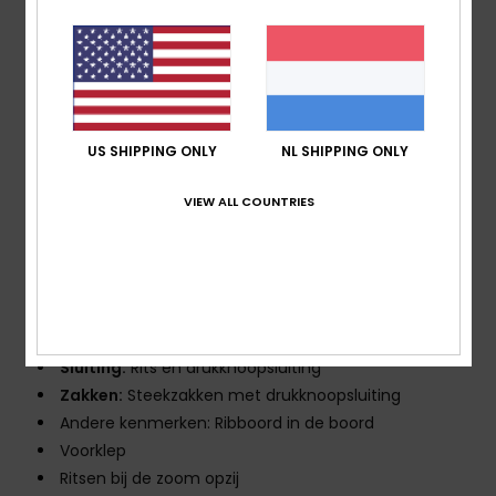
onder barre weersomstandigheden
Waterdichtheid:
10K DryFlight® technologie voor
een betere waterdichtheid [10.000 mm/5.000 g]
PFC-vrije stof met duurzame waterafstotende
behandeling (DWR) die je droog houdt en beschermt
tegen de elementen
US SHIPPING ONLY
NL SHIPPING ONLY
Isolatie:
WarmFlight®-isolatie [470 g/m2]
Fit:
Pasvorm op maat
VIEW ALL COUNTRIES
Voering:
Lijf gevoerd met chambray en geborsteld
flanel
Halslijn:
Capuchon
Capuchon:
vaste capuchon
Mouwen:
Lange mouw
Sluiting:
Rits en drukknoopsluiting
Zakken:
Steekzakken met drukknoopsluiting
Andere kenmerken: Ribboord in de boord
Voorklep
Ritsen bij de zoom opzij