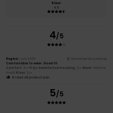
Kleur
4.5
4
/5
Regina
2. juni 2026
Geverifieerde aankoop
Comfortable to wear. Good fit
Comfort
: 4
Prijs-kwaliteitverhouding
: 3
Maat
: Perfecte
/5
/5
maat
Kleur
: 5
/5
Ik raad dit product aan
5
/5