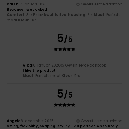
Katrin
17. januari 2026
Geverifieerde aankoop
Because I was asked
Comfort
: 3
Prijs-kwaliteitverhouding
: 2
Maat
: Perfecte
/5
/5
maat
Kleur
: 3
/5
5
/5
Alba
16. januari 2026
Geverifieerde aankoop
I like the product.
Maat
: Perfecte maat
Kleur
: 5
/5
5
/5
Angela
8. december 2025
Geverifieerde aankoop
Sizing, flexibility, shaping, styling… all perfect. Absolutely