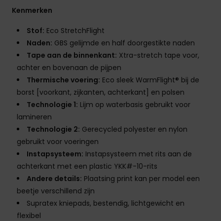
Kenmerken
Stof:
Eco StretchFlight
Naden:
GBS gelijmde en half doorgestikte naden
Tape aan de binnenkant:
Xtra-stretch tape voor,
achter en bovenaan de pijpen
Thermische voering:
Eco sleek WarmFlight® bij de
borst [voorkant, zijkanten, achterkant] en polsen
Technologie 1:
Lijm op waterbasis gebruikt voor
lamineren
Technologie 2:
Gerecycled polyester en nylon
gebruikt voor voeringen
Instapsysteem:
Instapsysteem met rits aan de
achterkant met een plastic YKK#-10-rits
Andere details:
Plaatsing print kan per model een
beetje verschillend zijn
Supratex kniepads, bestendig, lichtgewicht en
flexibel