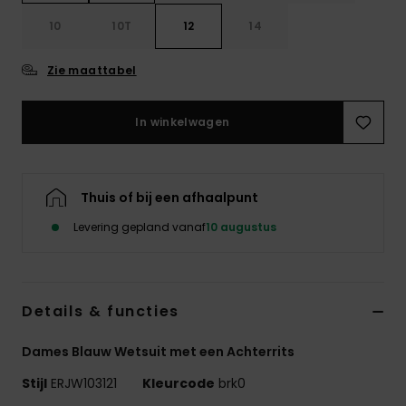
Swim
10
10T
12
14
Kleding
Zie maattabel
Accessoires
In winkelwagen
Schoenen
Thuis of bij een afhaalpunt
Fitness
Levering gepland vanaf
10 augustus
Snow
Details & functies
Dames Blauw Wetsuit met een Achterrits
Stijl
ERJW103121
Kleurcode
brk0