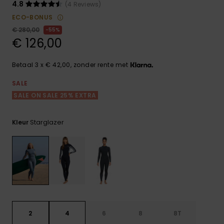
FAQ
Playsuits
Riemen &
Snowboard
4.8
(4 Reviews)
bekijken
Technische
portemonne
ECO-BONUS
ROXY APP
tassen
€ 280,00
55%
Shorts
Surf
€ 126,00
Handschoen
VERLANGLIJST
Snow
& sjaals
Rokken
Accessoires
Schultassen
Betaal 3 x € 42,00, zonder rente met
Schoolartik
Hoeden &
SALE
mutsen
SALE ON SALE 25% EXTRA
Accessoires
Zonnebrillen
Starglazer
Kleur
Wetsuits
Rashguards
neopreen
accessoires
2
4
6
8
8T