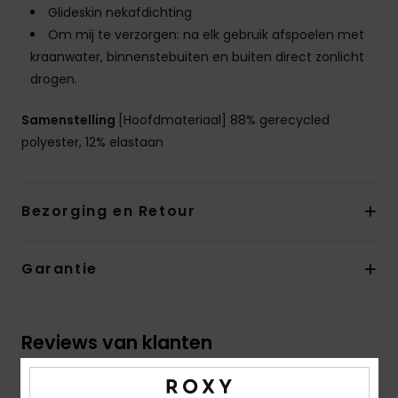
Glideskin nekafdichting
Om mij te verzorgen: na elk gebruik afspoelen met
kraanwater, binnenstebuiten en buiten direct zonlicht
drogen.
Samenstelling
[Hoofdmateriaal] 88% gerecycled
polyester, 12% elastaan
Bezorging en Retour
Garantie
Reviews van klanten