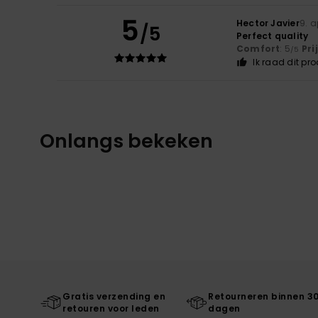
5
Hector Javier
9. a
/5
Perfect quality
Comfort
: 5
Pri
/5
Ik raad dit pr
Onlangs bekeken
Gratis verzending en
Retourneren binnen 3
retouren voor leden
dagen