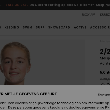
SALE ON SALE
25% extra korting op alle Sale items*
Shop Nu
ROXY APP
DUURZ
S
KLEDING
SWIM
SURF
SNOWBOARD
ACTIVE
ACCESSOIR
Startp
2/
Meisj
Achte
5.0
€ 79,
€ 
ER MET JE GEGEVENS GEBEURT
Doorga
Betaal
gebruiken cookies of gelijkwaardige technologieën om informatie op
SALE
egen. Deze persoonsgegevens (zoals je navigatiegegevens en je IP