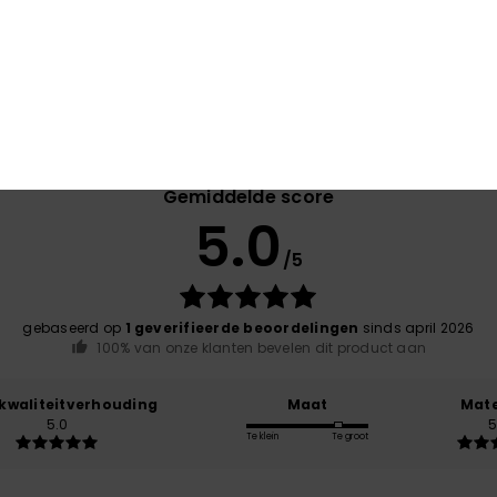
Gar
Gemiddelde score
5.0
/5
gebaseerd op
1 geverifieerde beoordelingen
sinds april 2026
100% van onze klanten bevelen dit product aan
-kwaliteitverhouding
Maat
Mate
5.0
5
Te klein
Te groot