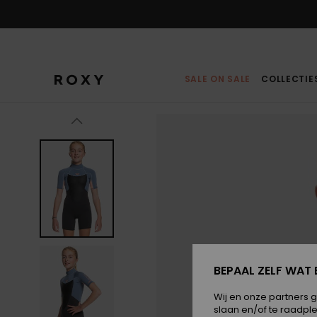
Ga
naar
Productinformatie
SALE ON SALE
COLLECTIE
BEPAAL ZELF WAT 
Wij en onze partners 
slaan en/of te raadpl