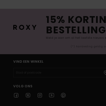
15% KORTIN
BESTELLING
Meld je aan om al het laatste nieuws
(*) Aanbieding geldig o
VIND EEN WINKEL
VOLG ONS