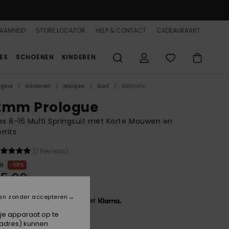
AAMHEID
STORE LOCATOR
HELP & CONTACT
CADEAUKAART
ES
SCHOENEN
KINDEREN
agina
Kinderen
Meisjes
Surf
Wetsuits
2mm Prologue
es 8-16 Multi Springsuit met Korte Mouwen en
rrits
(1 Reviews)
99
55%
35,99
an zonder accepteren
 3 x € 12,00, zonder rente met
 je apparaat op te
-adres) kunnen