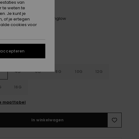
ON SALE 25% EXTRA
estaties van
 te weten te
n. Je kunt je
Cloud Blk/powderdgrey/sunglow
, of je ertegen
alde cookies voor
 accepteren
G
4G
6G
8G
10G
12G
G
16G
e maattabel
In winkelwagen