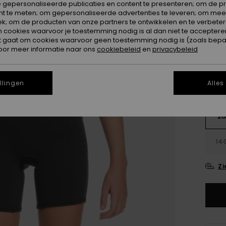
SALE 
 gepersonaliseerde publicaties en content te presenteren; om de pr
nt te meten; om gepersonaliseerde advertenties te leveren; om meer
k; om de producten van onze partners te ontwikkelen en te verbetere
Kleur
ookies waarvoor je toestemming nodig is al dan niet te accepteren
t gaat om cookies waarvoor geen toestemming nodig is (zoals bepa
oor meer informatie naar ons
cookiebeleid
en
privacybeleid
llingen
Alles
2
14
Zi