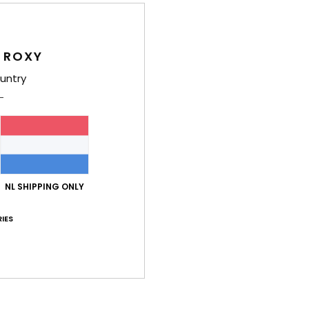
wate
A
G
 ROXY
70°F
untry
D
voor
invl
O
kraa
drog
NL SHIPPING ONLY
Same
elast
IES
Bez