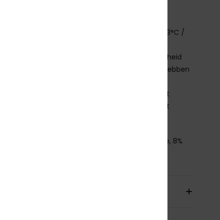
rdichte afdichting
fvoergaatjes
eschikt voor een watertemperatuur van 21°C - 23°C /
 - 73°F
it is slechts een indicatie:
het weer, de gevoeligheid
 de kou en de omstandigheden van je surfspot hebben
oed op de temperatuur en keuze van je uitrusting
m mij te verzorgen: na elk gebruik afspoelen met
nwater, binnenstebuiten en buiten direct zonlicht
en.
nstelling
[Hoofdmateriaal] 92% nylon/polyamide, 8%
aan
orging en Retour