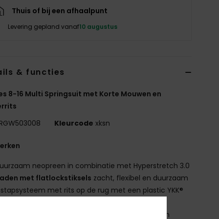
Thuis of bij een afhaalpunt
Levering gepland vanaf
10 augustus
ils & functies
es 8-16 Multi Springsuit met Korte Mouwen en
rrits
RGW503008
Kleurcode
xksn
erken
uurzaam neopreen in combinatie met Hyperstretch 3.0
aden met flatlockstiksels
zacht, flexibel en duurzaam
nstapsysteem met rits op de rug met een plastic YKK®
rits
ydrowrap volledig verstelbare neksluiting voor een