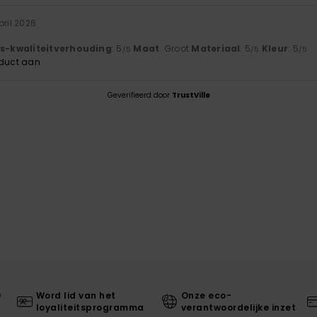
pril 2026
js-kwaliteitverhouding
: 5
Maat
: Groot
Materiaal
: 5
Kleur
: 5
/5
/5
/5
oduct aan
Geverifieerd door
TrustVille
0
Word lid van het
Onze eco-
loyaliteitsprogramma
verantwoordelijke inzet