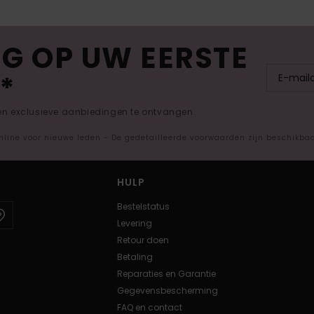
G OP UW EERSTE
*
 en exclusieve aanbiedingen te ontvangen.
nline voor nieuwe leden - De gedetailleerde voorwaarden zijn beschikba
HULP
Bestelstatus
Levering
Retour doen
Betaling
Reparaties en Garantie
Gegevensbescherming
FAQ en contact