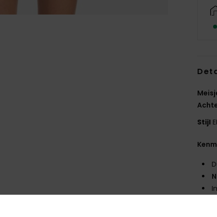
Deta
Meisj
Achte
Stijl
E
Kenm
D
N
I
#10 
H