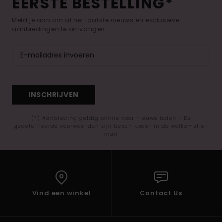
EERSTE BESTELLING*
Meld je aan om al het laatste nieuws en exclusieve
aanbiedingen te ontvangen.
INSCHRIJVEN
(*) Aanbieding geldig online voor nieuwe leden - De
gedetailleerde voorwaarden zijn beschikbaar in de welkomst e-
mail
Vind een winkel
Contact Us