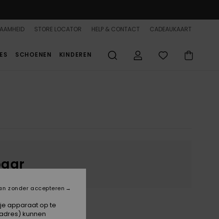
AAMHEID
STORE LOCATOR
HELP & CONTACT
CADEAUKAART
ES
SCHOENEN
KINDEREN
baar
an zonder accepteren
 je apparaat op te
-adres) kunnen