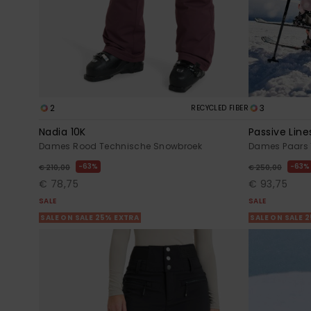
2
3
RECYCLED FIBER
Nadia 10K
Passive Line
Dames Rood Technische Snowbroek
Dames Paars 
63%
63%
€ 210,00
€ 250,00
€ 78,75
€ 93,75
SALE
SALE
SALE ON SALE 25% EXTRA
SALE ON SALE 