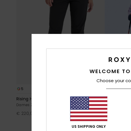
WELCOME TO
Choose your co
5
2
RECYCLED FIBER
Rising High 15K
Wild Twist 2
Dames Zwart Technische Snowbroek
Dames Paars 
€ 220,00
63%
€ 350,00
€ 131,25
US SHIPPING ONLY
SALE