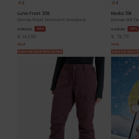
2
2
Luna Frost 20K
Nadia 10K
Dames Rood Technisch Snowjack
Dames Wit Te
63%
63%
€ 380,00
€ 210,00
€ 142,50
€ 78,75
SALE
SALE
SALE ON SALE 25% EXTRA
SALE ON SALE 