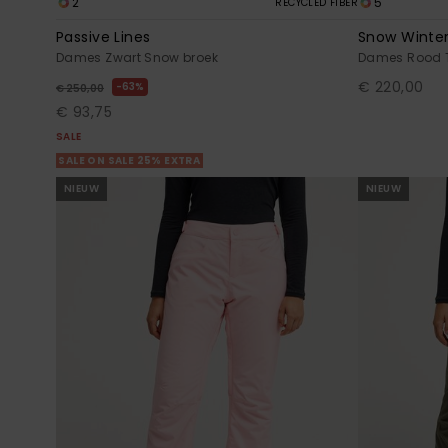
2
5
RECYCLED FIBER
Passive Lines
Snow Winter
Dames Zwart Snow broek
Dames Rood 
€ 220,00
63%
€ 250,00
€ 93,75
SALE
SALE ON SALE 25% EXTRA
NIEUW
NIEUW