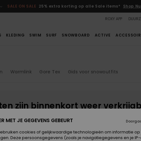
SALE ON SALE
25% extra korting op alle Sale items*
Shop Nu
ROXY APP
DUURZ
S
KLEDING
SWIM
SURF
SNOWBOARD
ACTIVE
ACCESSOIR
in
Warmlink
Gore Tex
Gids voor snowoutfits
cten zijn binnenkort weer verkrijg
ER MET JE GEGEVENS GEBEURT
Doorga
gebruiken cookies of gelijkwaardige technologieën om informatie op
k
egen. Deze persoonsgegevens (zoals je navigatiegegevens en je IP