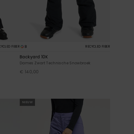
8
CYCLED FIBER
RECYCLED FIBER
Backyard 10K
Dames Zwart Technische Snowbroek
€ 140,00
NIEUW