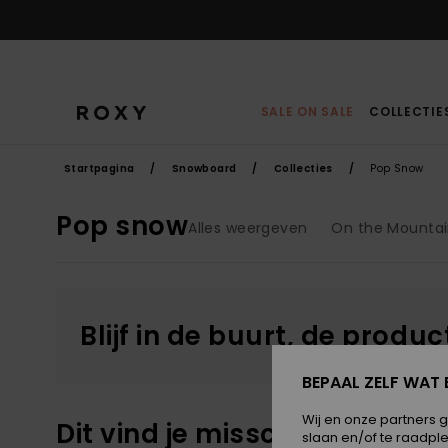
Overslaan
naar
producten
raster
selectie
SALE ON SALE
COLLECTIE
Startpagina
Snowboard
Collecties
Pop Snow
Pop snow
Alles weergeven
On the Mounta
Blijf in de buurt, de produ
BEPAAL ZELF WAT 
Wij en onze partners 
Dit vind je misschien ook leu
slaan en/of te raadpl