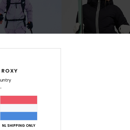
 ROXY
untry
2
RE
0K
Snowdrift 15K
Technisch Snowjack
Dames Zwart Technisch Snowjack
€ 240,00
NL SHIPPING ONLY