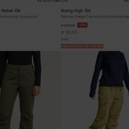
5
RECYCLED FIBER
RE
 Rebel 10K
Rising High 15K
Technisch Snowjack
Dames Beige Technische Snowbroe
63%
€ 220,00
€ 82,50
SALE
SALE ON SALE 25% EXTRA