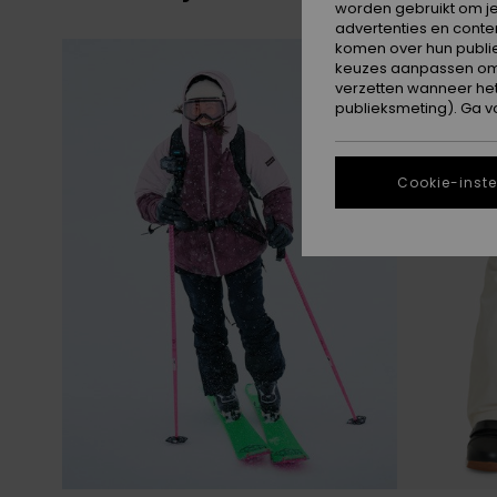
worden gebruikt om je
advertenties en conte
Overslaan
Ga
komen over hun publie
naar
naar
zoekfiltercriteria
sorteren
keuzes aanpassen om c
op
verzetten wanneer he
publieksmeting). Ga v
Cookie-inste