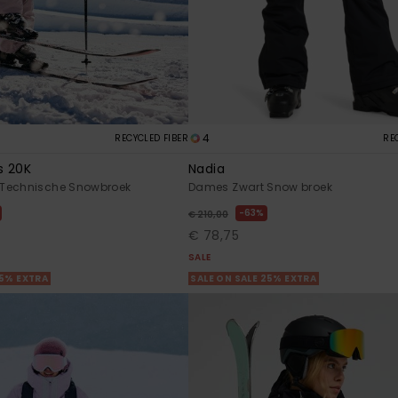
4
RECYCLED FIBER
RE
s 20K
Nadia
Technische Snowbroek
Dames Zwart Snow broek
63%
€ 210,00
€ 78,75
SALE
25% EXTRA
SALE ON SALE 25% EXTRA