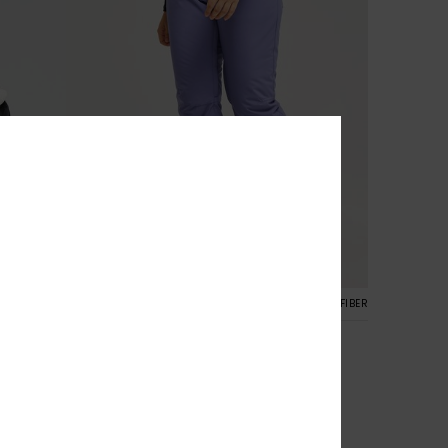
8
CYCLED FIBER
RECYCLED FIBER
Backyard 10K
Dames Paars Technische Snowbroek
€ 140,00