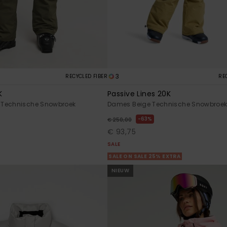
3
RECYCLED FIBER
RE
K
Passive Lines 20K
Technische Snowbroek
Dames Beige Technische Snowbroe
63%
€ 250,00
€ 93,75
SALE
SALE ON SALE 25% EXTRA
NIEUW