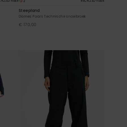
2
CYCLED FIBER
RECYCLED FIBER
Steepland
k
Dames Paars Technische snowbroek
€ 170,00