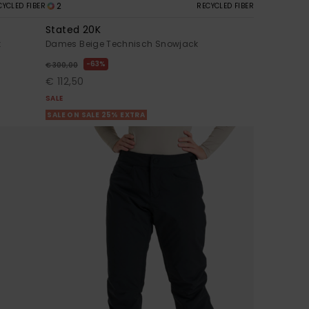
2
CYCLED FIBER
RECYCLED FIBER
Stated 20K
k
Dames Beige Technisch Snowjack
63%
€ 300,00
€ 112,50
SALE
SALE ON SALE 25% EXTRA