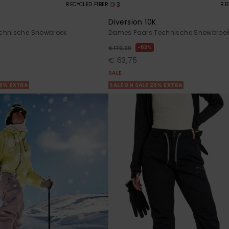
3
RECYCLED FIBER
RE
Diversion 10K
chnische Snowbroek
Dames Paars Technische Snowbroe
63%
€ 170,00
€ 63,75
SALE
25% EXTRA
SALE ON SALE 25% EXTRA