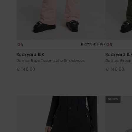
8
8
RECYCLED FIBER
Backyard 10K
Backyard 10
Dames Roze Technische Snowbroek
Dames Groen 
€ 140,00
€ 140,00
NIEUW