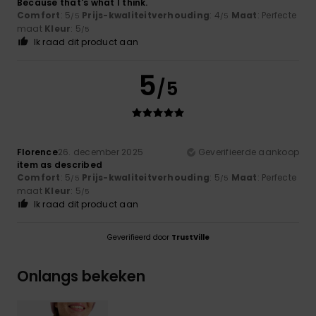
Because that's what I think.
Comfort
: 5
Prijs-kwaliteitverhouding
: 4
Maat
: Perfecte
/5
/5
maat
Kleur
: 5
/5
Ik raad dit product aan
5
/5
Florence
26. december 2025
Geverifieerde aankoop
item as described
Comfort
: 5
Prijs-kwaliteitverhouding
: 5
Maat
: Perfecte
/5
/5
maat
Kleur
: 5
/5
Ik raad dit product aan
Geverifieerd door
TrustVille
Onlangs bekeken