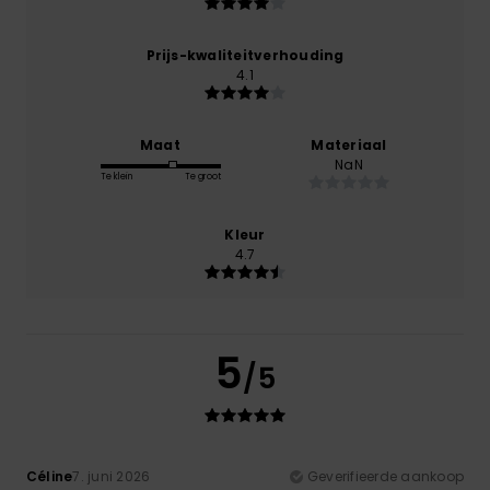
Prijs-kwaliteitverhouding
4.1
Maat
Materiaal
NaN
Te klein
Te groot
Kleur
4.7
5
/5
Céline
7. juni 2026
Geverifieerde aankoop