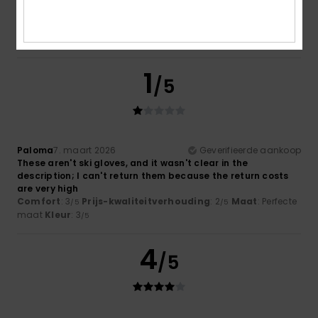
Comfort
: 4
Prijs-kwaliteitverhouding
: 5
Maat
: Perfecte
/5
/5
maat
Kleur
: 5
/5
Ik raad dit product aan
1
/5
Paloma
7. maart 2026
Geverifieerde aankoop
These aren't ski gloves, and it wasn't clear in the
description; I can't return them because the return costs
are very high
Comfort
: 3
Prijs-kwaliteitverhouding
: 2
Maat
: Perfecte
/5
/5
maat
Kleur
: 3
/5
4
/5