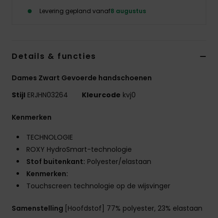
Swim
Levering gepland vanaf
8 augustus
Kleding
Details & functies
Accessoires
Dames Zwart Gevoerde handschoenen
Schoenen
Stijl
ERJHN03264
Kleurcode
kvj0
Kenmerken
Fitness
TECHNOLOGIE
Snow
ROXY HydroSmart-technologie
Stof buitenkant:
Polyester/elastaan
Kenmerken:
Touchscreen technologie op de wijsvinger
Samenstelling
[Hoofdstof] 77% polyester, 23% elastaan