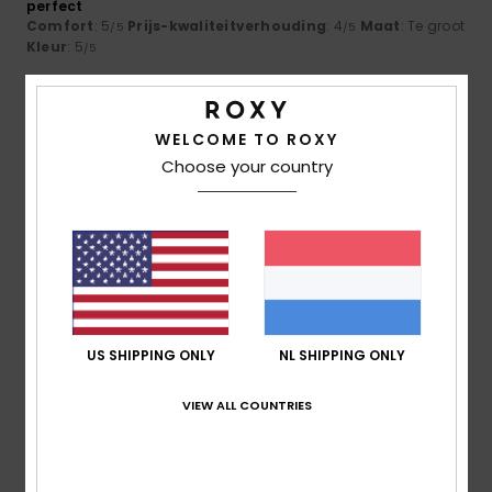
perfect
Comfort
: 5
Prijs-kwaliteitverhouding
: 4
Maat
: Te groot
/5
/5
Kleur
: 5
/5
5
/5
WELCOME TO ROXY
Choose your country
Morgane
8. april 2026
Geverifieerde aankoop
Too good-looking, too comfortable
Comfort
: 5
Prijs-kwaliteitverhouding
: 5
Maat
: Perfecte
/5
/5
maat
Kleur
: 5
/5
Ik raad dit product aan
4
US SHIPPING ONLY
NL SHIPPING ONLY
/5
VIEW ALL COUNTRIES
Sylvie
12. maart 2026
Geverifieerde aankoop
nice colours