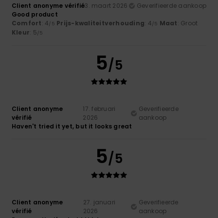
Client anonyme vérifié
3. maart 2026
Geverifieerde aankoop
Good product
Comfort
: 4
Prijs-kwaliteitverhouding
: 4
Maat
: Groot
/5
/5
Kleur
: 5
/5
5
/5
Client anonyme
17. februari
Geverifieerde
vérifié
2026
aankoop
Haven't tried it yet, but it looks great
5
/5
Client anonyme
27. januari
Geverifieerde
vérifié
2026
aankoop