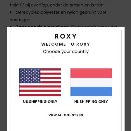
hele lijf bij overflap, onder de armen en kuiten
Gerecycled polyester en nylon gebruikt voor
voeringen
Tape aan de binnenkant:
Xtra-stretch tape voor,
achter en bij de mouwen
Halslijn:
col
WELCOME TO ROXY
Naden: GBS (gelijmde en half doorgestikte) naden
Choose your country
voor een optimale flexibiliteit en zodat het water
minimaal binnendringt
Lijm op waterbasis gebruikt voor lamineren
Instapsysteem:
Instapsysteem met rits op de borst
met een plastic PK#8-rits
Kniepads: Supratex kniepads: duurzaam
licht en rekbaar
US SHIPPING ONLY
NL SHIPPING ONLY
Andere kenmerken: Sleutellus
Flush Lock 2.0 stretch seals helpen bij het
VIEW ALL COUNTRIES
voorkomen van lekkage via de polsen en enkels
Fused edges bij de hals, polsen en de enkels