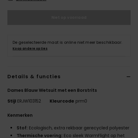
Swim
Niet op voorraad
Kleding
Accessoires
De geselecteerde maat is online niet meer beschikbaar.
Koop andere opties
Schoenen
Details & functies
Fitness
Dames Blauw Wetsuit met een Borstrits
Snow
Stijl
ERJW103152
Kleurcode
prm0
Kenmerken
Stof:
Ecologisch, extra rekbaar gerecycled polyester
Thermische voering:
Eco sleek WarmFlight op het