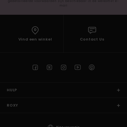
gedetailleerde voorwaarden zijn beschikbaar in de welkomst e-
mail
Vind een winkel
Contact Us
HULP
ROXY