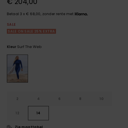
€ 204,00
FAQ
Playsuits
Riemen &
Snowboard
bekijken
Technische
portemonne
ROXY APP
tassen
Betaal 3 x € 68,00, zonder rente met
Shorts
Surf
Handschoen
SALE
VERLANGLIJST
Snow
& sjaals
SALE ON SALE 25% EXTRA
Rokken
Accessoires
Schultassen
Schoolartik
Hoeden &
Surf The Web
Kleur
mutsen
Accessoires
Zonnebrillen
Wetsuits
2
4
6
8
10
Rashguards
neopreen
12
14
accessoires
Zie maattabel