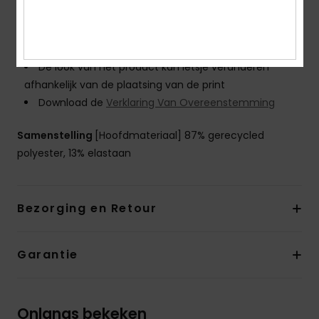
Glideskin nekafdichting, een ultragladde neopreen
voering voor een optimaal comfort
Dikte:
5/4/3 mm dikte
De look van het product kan ietsje veranderen
afhankelijk van de plaatsing van de print
Download de
Verklaring Van Overeenstemming
Samenstelling
[Hoofdmateriaal] 87% gerecycled
polyester, 13% elastaan
Bezorging en Retour
Garantie
Onlangs bekeken